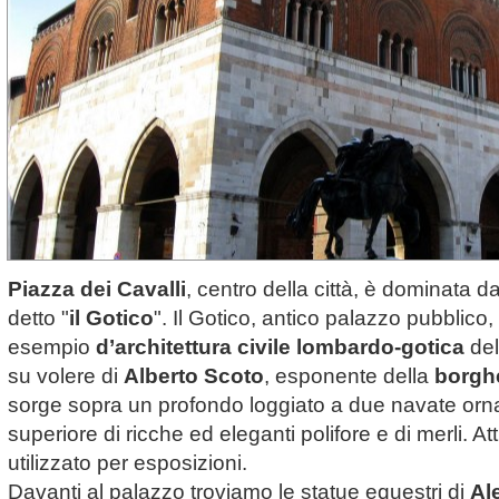
Piazza dei Cavalli
, centro della città, è dominata d
detto "
il Gotico
". Il Gotico, antico palazzo pubblico
esempio
d’architettura civile lombardo-gotica
de
su volere di
Alberto Scoto
, esponente della
borghe
sorge sopra un profondo loggiato a due navate orna
superiore di ricche ed eleganti polifore e di merli. A
utilizzato per esposizioni.
Davanti al palazzo troviamo le statue equestri di
Al