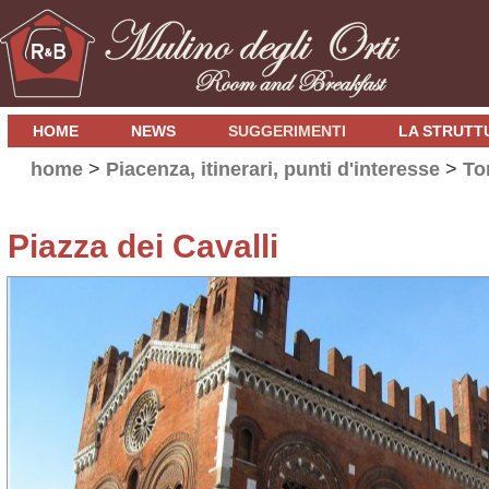
HOME
NEWS
SUGGERIMENTI
LA STRUTT
home
>
Piacenza, itinerari, punti d'interesse
>
Tor
Piazza dei Cavalli