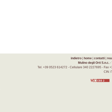
indietro
|
home
|
contatti
|
rea
Mulino degli Orti S.n.c.
-
Tel. +39 0523 614272 - Cellulare 340 2227695 - Fax +
CIN: 